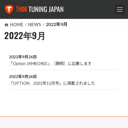
コ
ナ
HOME
NEWS
2022年9月
ン
ビ
2022年9月
テ
ゲ
ン
ー
ツ
シ
へ
ョ
2022年9月26日
ス
ン
「Option JAMBOREE」（静岡）に出展します
キ
に
ッ
移
2022年9月26日
プ
動
「OPTION 2022年11月号」に掲載されました